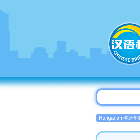
Hungarian-匈牙