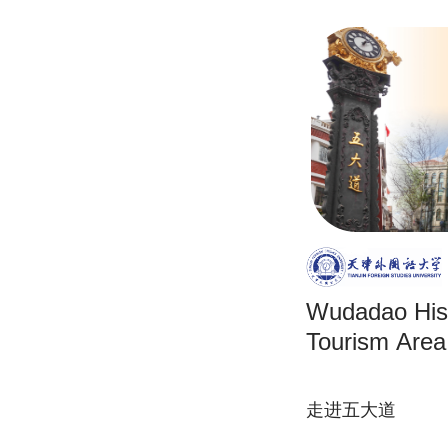
Wudadao Hist
Tourism Area
走进五大道