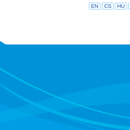
EN
CS
HU