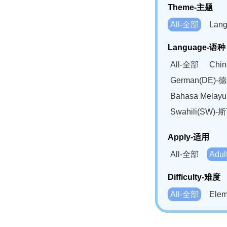
Theme-主题
All-全部
Lan
Language-语种
All-全部
Chi
German(DE)-
Bahasa Mela
Swahili(SW
Apply-适用
All-全部
Adu
Difficulty-难度
All-全部
Ele