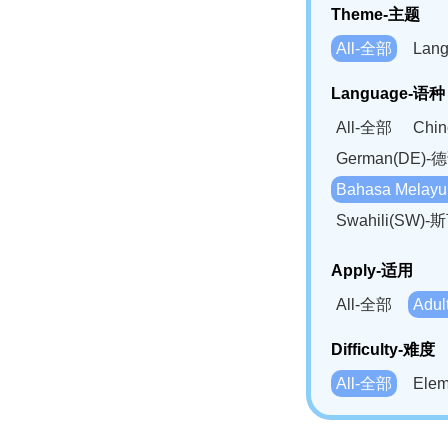
Theme-主题
All-全部
Lan
Language-语种
All-全部
Chi
German(DE)-
Bahasa Mela
Swahili(SW
Apply-适用
All-全部
Adu
Difficulty-难度
All-全部
Ele