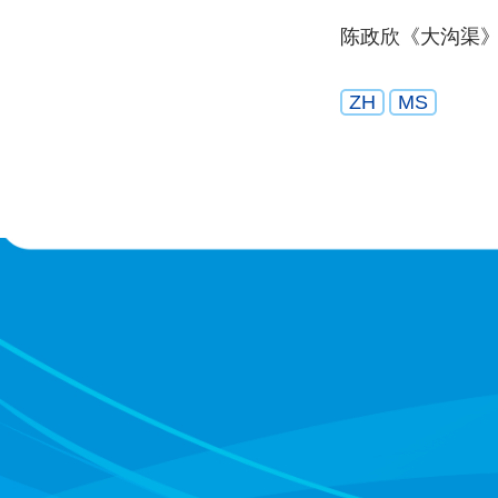
陈政欣《大沟渠
ZH
MS