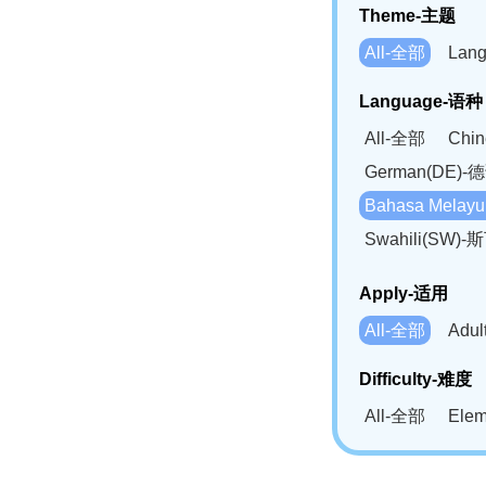
Theme-主题
All-全部
Lan
Language-语种
All-全部
Chi
German(DE)-
Bahasa Mela
Swahili(SW
Apply-适用
All-全部
Adu
Difficulty-难度
All-全部
Ele