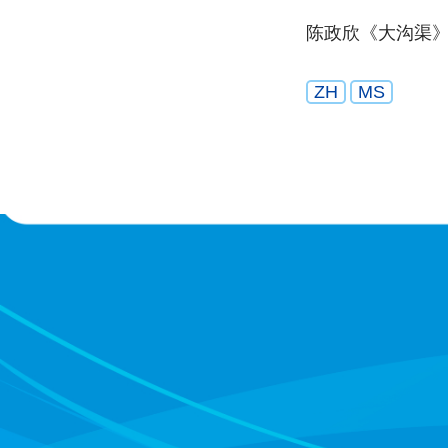
陈政欣《大沟渠
ZH
MS