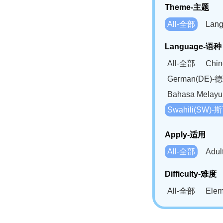
Theme-主题
All-全部
Lan
Language-语种
All-全部
Chi
German(DE)-
Bahasa Mela
Swahili(SW
Apply-适用
All-全部
Adu
Difficulty-难度
All-全部
Ele