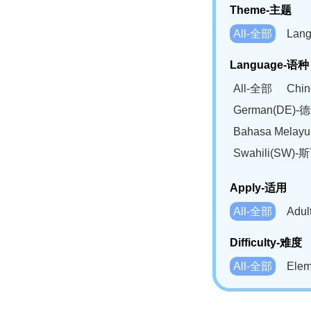
Theme-主题
All-全部
Lan
Language-语种
All-全部
Chi
German(DE)-
Bahasa Mela
Swahili(SW
Apply-适用
All-全部
Adu
Difficulty-难度
All-全部
Ele