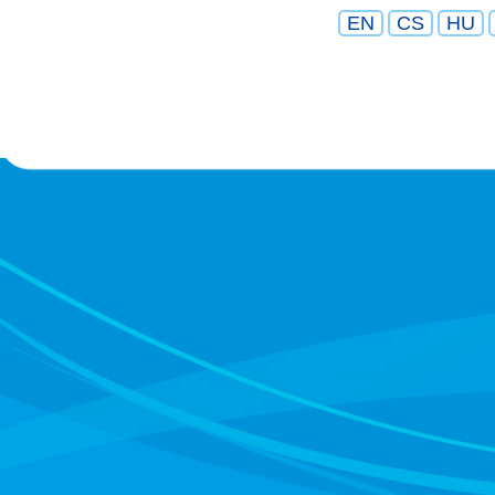
EN
CS
HU