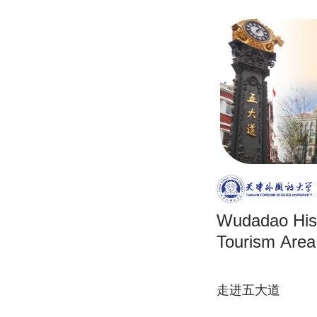
Wudadao Hist
Tourism Area
走进五大道