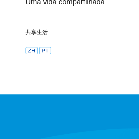
Uma vida compartilhada
共享生活
ZH
PT