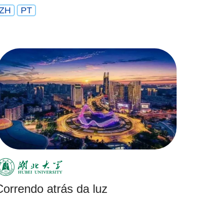
ZH
PT
Correndo atrás da luz