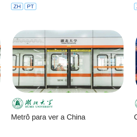
ZH
PT
Metrô para ver a China