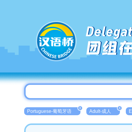
Delegat
团组
X
X
Portuguese-葡萄牙语
Adult-成人
E