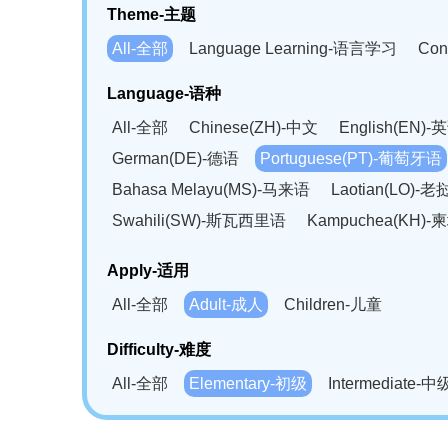
Theme-主题
All-全部
Language Learning-语言学习
Con
Language-语种
All-全部
Chinese(ZH)-中文
English(EN)-
German(DE)-德语
Portuguese(PT)-葡萄牙语
Bahasa Melayu(MS)-马来语
Laotian(LO)-
Swahili(SW)-斯瓦西里语
Kampuchea(KH)
Apply-适用
All-全部
Adult-成人
Children-儿童
Difficulty-难度
All-全部
Elementary-初级
Intermediate-中