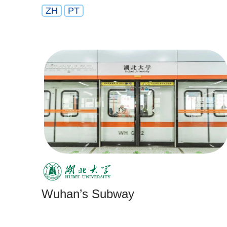
ZH
PT
Wuhan’s Subway