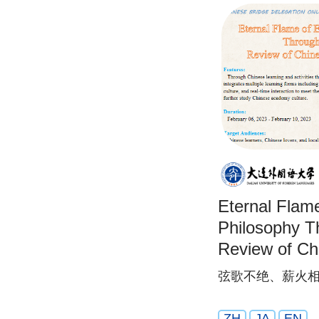
Eternal Flame
Philosophy T
Review of C
Culture
弦歌不绝、薪火
ZH
JA
EN