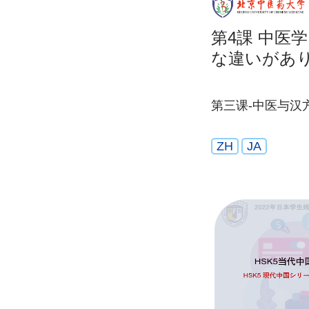
第4課 中医
な違いがあり
第三课-中医与汉
ZH
JA