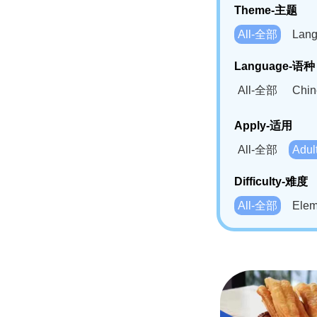
Theme-主题
All-全部
Lan
Language-语种
All-全部
Chi
German(DE)-
Apply-适用
Bahasa Mela
All-全部
Adu
Swahili(SW
Difficulty-难度
All-全部
Ele