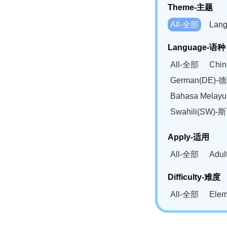
Theme-主题
All-全部
Lan
Language-语种
All-全部
Chi
German(DE)-
Bahasa Mela
Swahili(SW
Apply-适用
All-全部
Adu
Difficulty-难度
All-全部
Ele