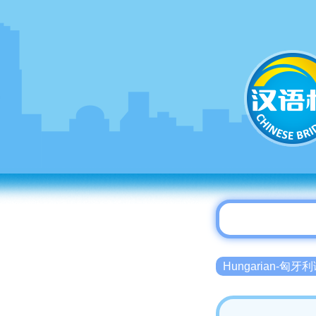
Hungarian-匈牙