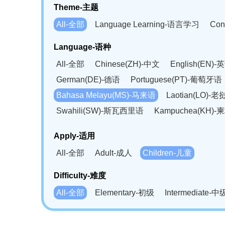
Theme-主题
All-全部
Language Learning-语言学习
Con
Language-语种
All-全部
Chinese(ZH)-中文
English(EN)-
German(DE)-德语
Portuguese(PT)-葡萄牙语
Bahasa Melayu(MS)-马来语
Laotian(LO)-
Swahili(SW)-斯瓦西里语
Kampuchea(KH)
Apply-适用
All-全部
Adult-成人
Children-儿童
Difficulty-难度
All-全部
Elementary-初级
Intermediate-中