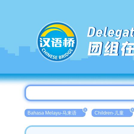
Delegat
团组
X
X
Bahasa Melayu-马来语
Children-儿童