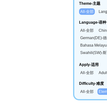
Theme-主题
All-全部
Lan
Language-语种
All-全部
Chi
German(DE)-
Bahasa Mela
Swahili(SW
Apply-适用
All-全部
Adu
Difficulty-难度
All-全部
Ele