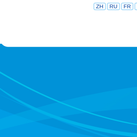
ZH
RU
FR