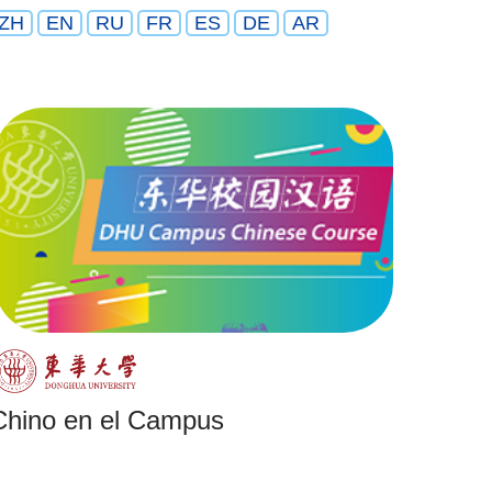
ZH
EN
RU
FR
ES
DE
AR
Chino en el Campus