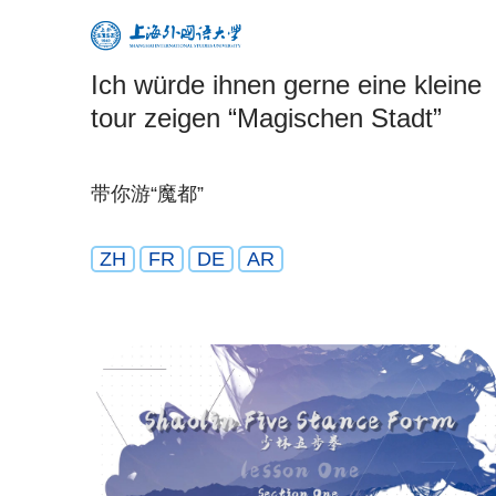
Ich würde ihnen gerne eine kleine
tour zeigen “Magischen Stadt”
带你游“魔都”
ZH
FR
DE
AR