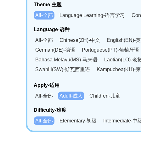
Theme-主题
All-全部
Language Learning-语言学习
Con
Language-语种
All-全部
Chinese(ZH)-中文
English(EN)-
German(DE)-德语
Portuguese(PT)-葡萄牙语
Bahasa Melayu(MS)-马来语
Laotian(LO)-
Swahili(SW)-斯瓦西里语
Kampuchea(KH)
Apply-适用
All-全部
Adult-成人
Children-儿童
Difficulty-难度
All-全部
Elementary-初级
Intermediate-中