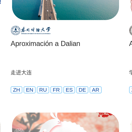
Aproximación a Dalian
走进大连
ZH
EN
RU
FR
ES
DE
AR