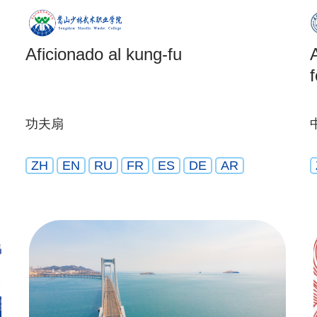
Aficionado al kung-fu
f
功夫扇
ZH
EN
RU
FR
ES
DE
AR