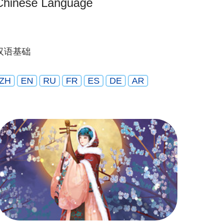
Chinese Language
汉语基础
ZH
EN
RU
FR
ES
DE
AR