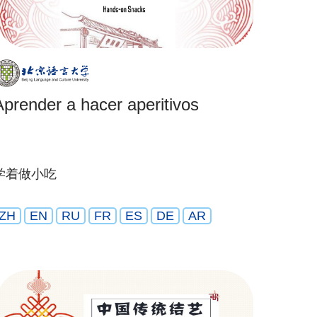
Aprender a hacer aperitivos
学着做小吃
ZH
EN
RU
FR
ES
DE
AR