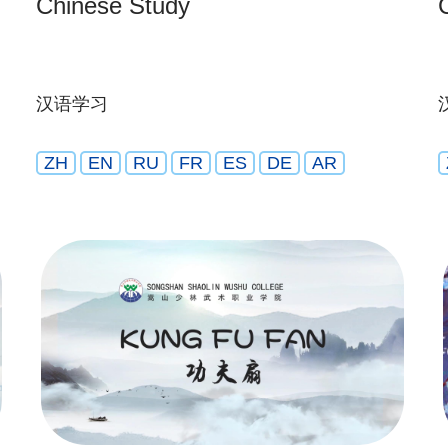
Chinese Study
汉语学习
ZH
EN
RU
FR
ES
DE
AR