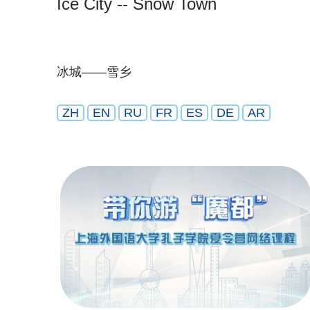
Ice City -- Snow Town
冰城——雪乡
ZH
EN
RU
FR
ES
DE
AR