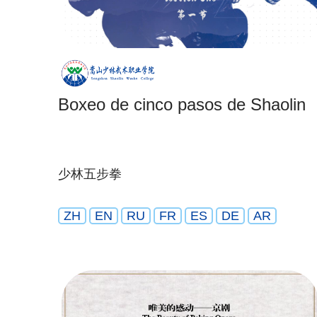
Boxeo de cinco pasos de Shaolin
少林五步拳
ZH
EN
RU
FR
ES
DE
AR