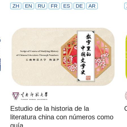
ZH
EN
RU
FR
ES
DE
AR
Estudio de la historia de la
literatura china con números como
guía