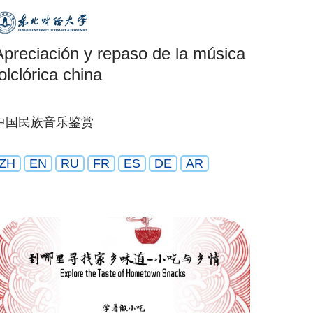
Apreciación y repaso de la música
olclórica china
中国民族音乐鉴赏
ZH
EN
RU
FR
ES
DE
AR