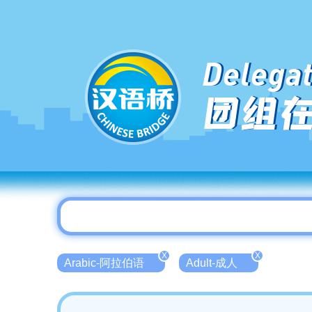
Delegat
团组
X
X
Arabic-阿拉伯语
Adult-成人