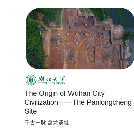
The Origin of Wuhan City
Civilization——The Panlongcheng
Site
千古一脉 盘龙遗址