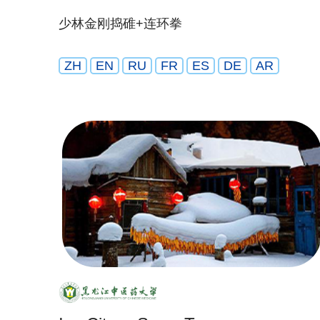
少林金刚捣碓+连环拳
ZH
EN
RU
FR
ES
DE
AR