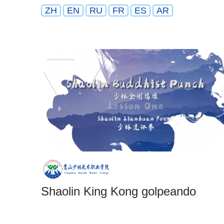
ZH
EN
RU
FR
ES
AR
Shaolin King Kong golpeando