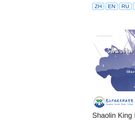
ZH
EN
RU
Shaolin King