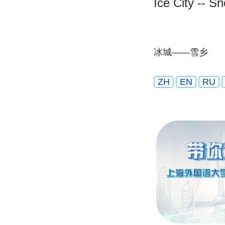
Ice City -- 
冰城——雪乡
ZH
EN
RU