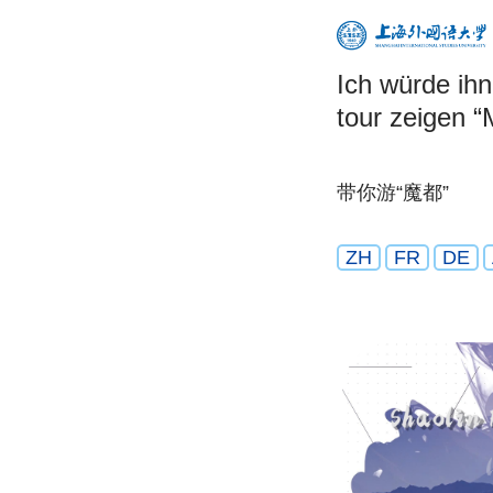
Ich würde ihn
tour zeigen 
带你游“魔都”
ZH
FR
DE