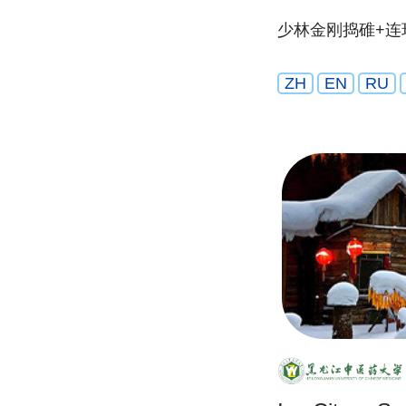
少林金刚捣碓+连
ZH
EN
RU