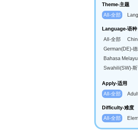
Theme-主题
All-全部
Lan
Language-语种
All-全部
Chi
German(DE)-
Bahasa Mela
Swahili(SW
Apply-适用
All-全部
Adu
Difficulty-难度
All-全部
Ele