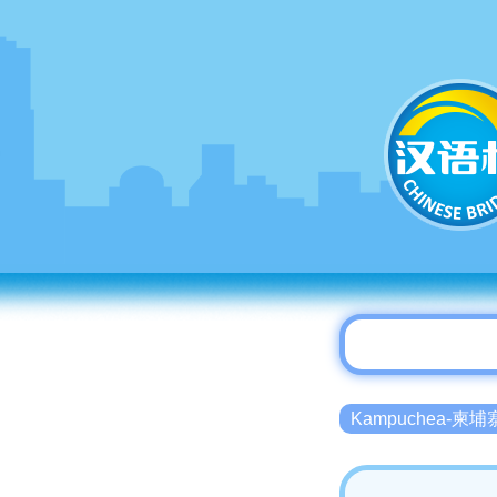
Kampuchea-柬