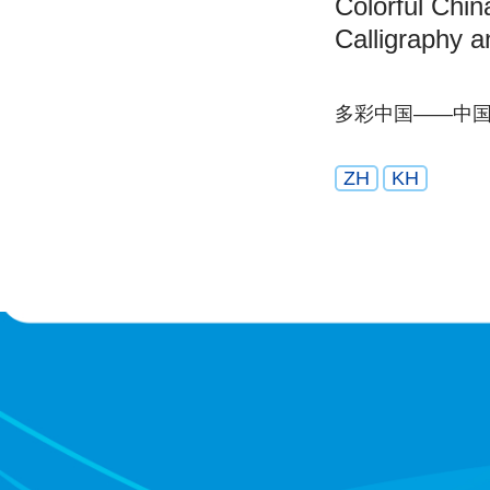
Colorful Ch
Calligraphy a
多彩中国——中
ZH
KH