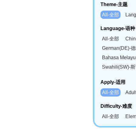
Theme-主题
All-全部
Lan
Language-语种
All-全部
Chi
German(DE)-
Bahasa Mela
Swahili(SW
Apply-适用
All-全部
Adu
Difficulty-难度
All-全部
Ele