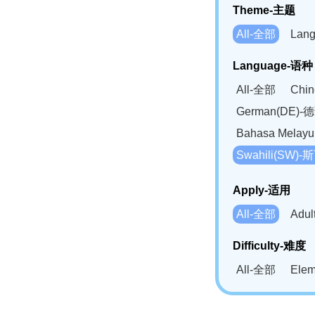
Theme-主题
All-全部
Lan
Language-语种
All-全部
Chi
German(DE)-
Bahasa Mela
Swahili(SW
Apply-适用
All-全部
Adu
Difficulty-难度
All-全部
Ele