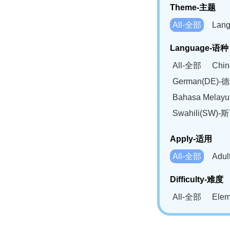
Theme-主题
All-全部
Lan
Language-语种
All-全部
Chi
German(DE)-
Bahasa Mela
Swahili(SW
Apply-适用
All-全部
Adu
Difficulty-难度
All-全部
Ele