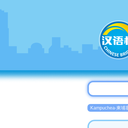
Kampuchea-柬