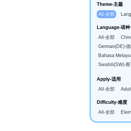
Theme-主题
All-全部
Lan
Language-语种
All-全部
Chi
German(DE)-
Bahasa Mela
Swahili(SW
Apply-适用
All-全部
Adu
Difficulty-难度
All-全部
Ele