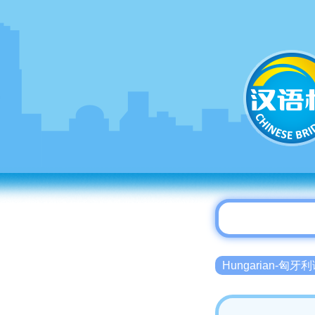
Hungarian-匈牙