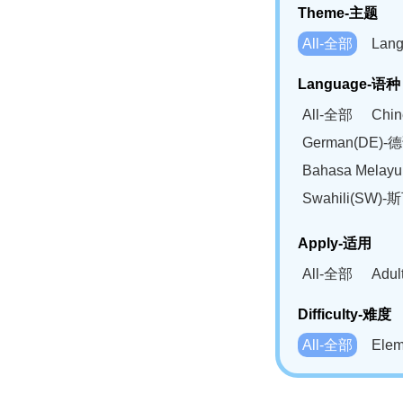
Theme-主题
All-全部
Lan
Language-语种
All-全部
Chi
German(DE)-
Bahasa Mela
Swahili(SW
Apply-适用
All-全部
Adu
Difficulty-难度
All-全部
Ele