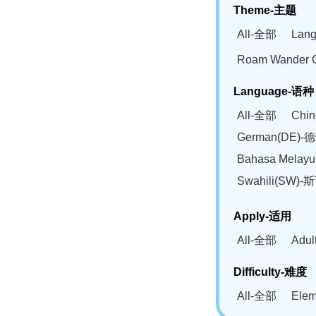
Theme-主题
All-全部
Lan
Roam Wander
Language-语种
All-全部
Chi
German(DE)-
Bahasa Mela
Swahili(SW
Apply-适用
All-全部
Adu
Difficulty-难度
All-全部
Ele