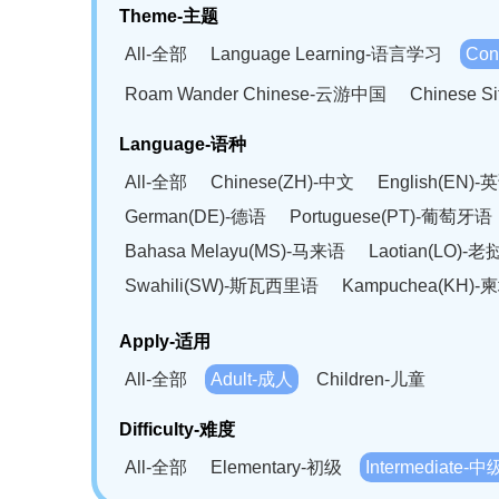
Theme-主题
All-全部
Language Learning-语言学习
Con
Roam Wander Chinese-云游中国
Chinese 
Language-语种
All-全部
Chinese(ZH)-中文
English(EN)-
German(DE)-德语
Portuguese(PT)-葡萄牙语
Bahasa Melayu(MS)-马来语
Laotian(LO)-
Swahili(SW)-斯瓦西里语
Kampuchea(KH)
Apply-适用
All-全部
Adult-成人
Children-儿童
Difficulty-难度
All-全部
Elementary-初级
Intermediate-中