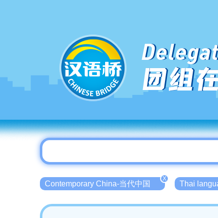
Delegat
团组
X
Contemporary China-当代中国
Thai lang