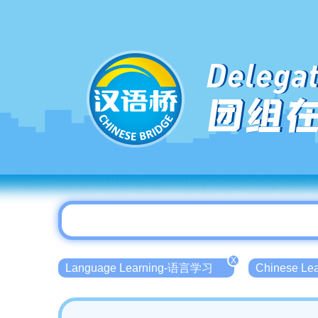
Delegat
团组
X
Language Learning-语言学习
Chinese L