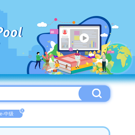
Pool
X
ate-中级