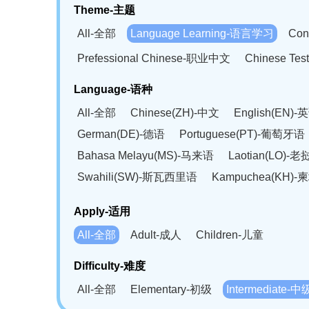
Theme-主题
All-全部
Language Learning-语言学习
Con
Prefessional Chinese-职业中文
Chinese T
Language-语种
All-全部
Chinese(ZH)-中文
English(EN)-
German(DE)-德语
Portuguese(PT)-葡萄牙语
Bahasa Melayu(MS)-马来语
Laotian(LO)-
Swahili(SW)-斯瓦西里语
Kampuchea(KH)
Apply-适用
All-全部
Adult-成人
Children-儿童
Difficulty-难度
All-全部
Elementary-初级
Intermediate-中