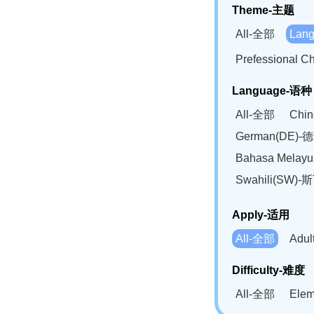
Theme-主题
All-全部
Lan
Prefessional
Language-语种
All-全部
Chi
German(DE)-
Bahasa Mela
Swahili(SW
Apply-适用
All-全部
Adu
Difficulty-难度
All-全部
Ele