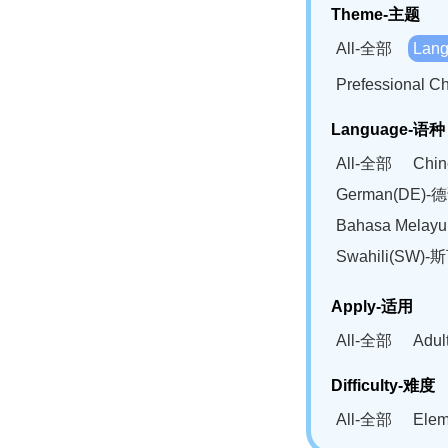
Theme-主题
All-全部
Lan
Prefessional
Language-语种
All-全部
Chi
German(DE)-
Bahasa Mela
Swahili(SW
Apply-适用
All-全部
Adu
Difficulty-难度
All-全部
Ele