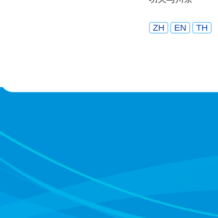
ZH
EN
TH