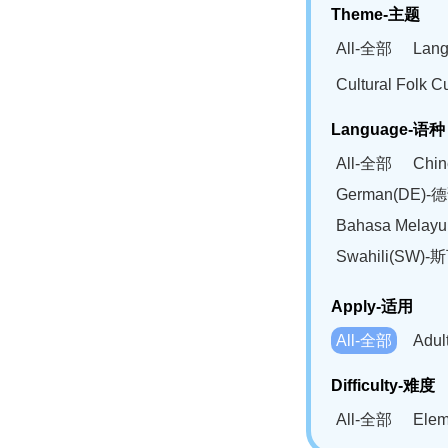
Theme-主题
All-全部
Lan
Cultural Fol
Language-语种
All-全部
Chi
German(DE)-
Bahasa Mela
Swahili(SW
Apply-适用
All-全部
Adu
Difficulty-难度
All-全部
Ele