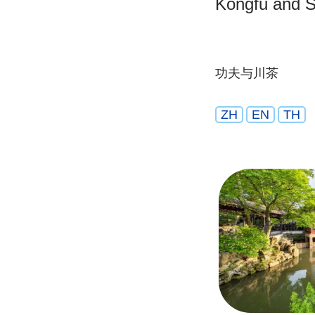
Kongfu and S
功夫与川茶
ZH
EN
TH