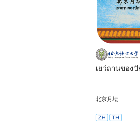
เยว่ถานของปัก
北京月坛
ZH
TH