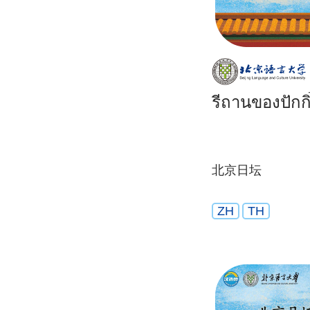
รีถานของปักกิ
北京日坛
ZH
TH