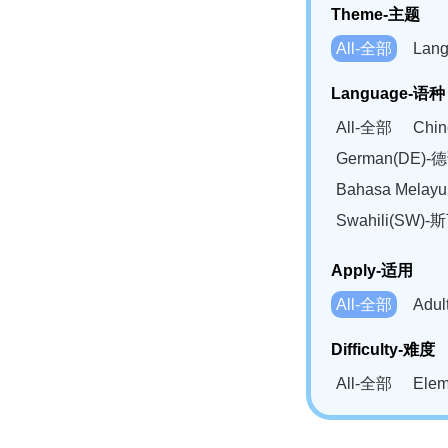
Theme-主题
All-全部
Lan
Language-语种
All-全部
Chi
German(DE)-
Bahasa Mela
Swahili(SW
Apply-适用
All-全部
Adu
Difficulty-难度
All-全部
Ele