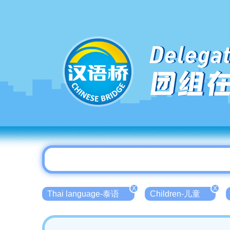
Delegat
团组
X
X
Thai language-泰语
Children-儿童