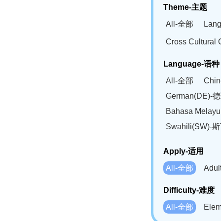
Theme-主题
All-全部
Lan
Cross Cultur
Language-语种
All-全部
Chi
German(DE)-
Bahasa Mela
Swahili(SW
Apply-适用
All-全部
Adu
Difficulty-难度
All-全部
Ele