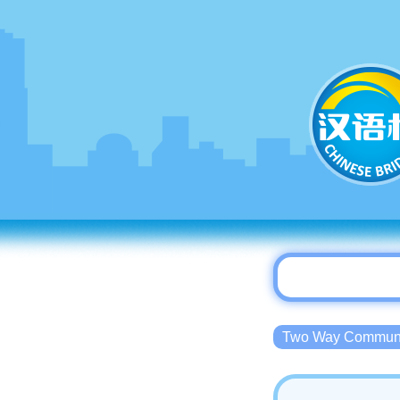
Two Way Commu