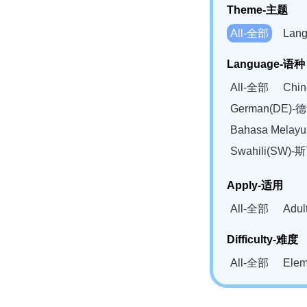
Theme-主题
All-全部
Lan
Language-语种
All-全部
Chi
German(DE)-
Bahasa Mela
Swahili(SW
Apply-适用
All-全部
Adu
Difficulty-难度
All-全部
Ele