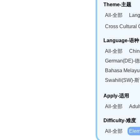
Theme-主题
All-全部
Lan
Cross Cultur
Language-语种
All-全部
Chi
German(DE)-
Bahasa Mela
Swahili(SW
Apply-适用
All-全部
Adu
Difficulty-难度
All-全部
Ele