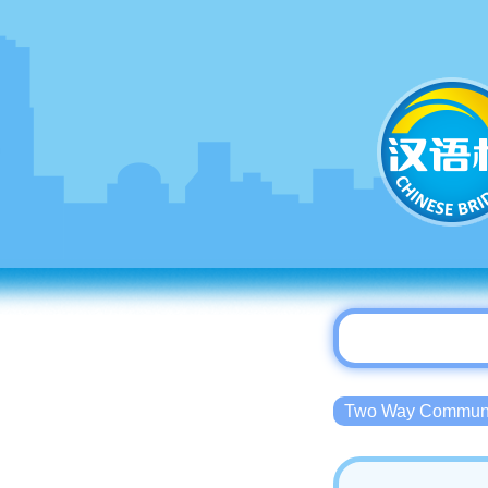
Two Way Commu