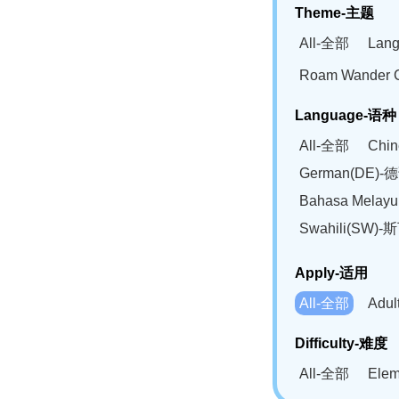
Theme-主题
All-全部
Lan
Roam Wander
Language-语种
All-全部
Chi
German(DE)-
Bahasa Mela
Swahili(SW
Apply-适用
All-全部
Adu
Difficulty-难度
All-全部
Ele