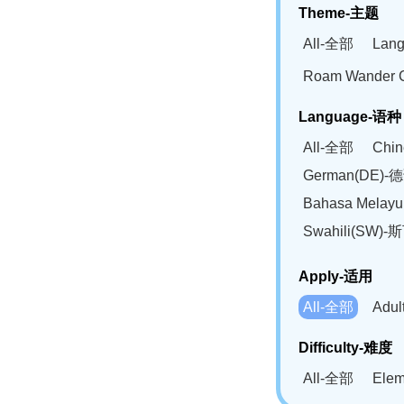
Theme-主题
All-全部
Lan
Roam Wander
Language-语种
All-全部
Chi
German(DE)-
Bahasa Mela
Swahili(SW
Apply-适用
All-全部
Adu
Difficulty-难度
All-全部
Ele