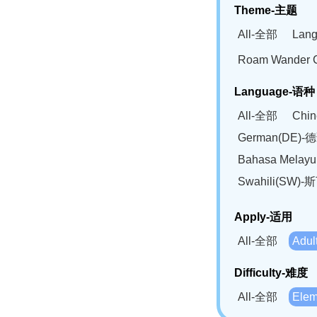
Theme-主题
All-全部
Lan
Roam Wander
Language-语种
All-全部
Chi
German(DE)-
Bahasa Mela
Swahili(SW
Apply-适用
All-全部
Adu
Difficulty-难度
All-全部
Ele