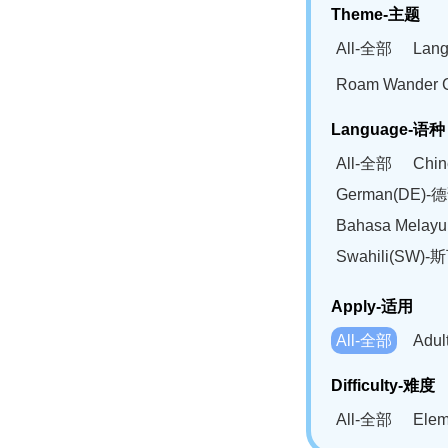
Theme-主题
All-全部
Lan
Roam Wander
Language-语种
All-全部
Chi
German(DE)-
Bahasa Mela
Swahili(SW
Apply-适用
All-全部
Adu
Difficulty-难度
All-全部
Ele