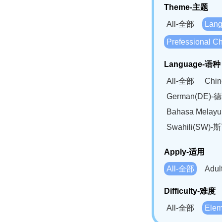
Theme-主题
All-全部
Lan
Prefessional
Language-语种
All-全部
Chi
German(DE)-
Bahasa Mela
Swahili(SW
Apply-适用
All-全部
Adu
Difficulty-难度
All-全部
Ele