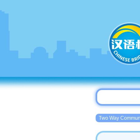
Two Way Commu