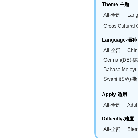
Theme-主题
All-全部
Lan
Cross Cultur
Language-语种
All-全部
Chi
German(DE)-
Bahasa Mela
Swahili(SW
Apply-适用
All-全部
Adu
Difficulty-难度
All-全部
Ele