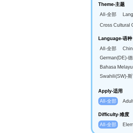
Theme-主题
All-全部
Lan
Cross Cultur
Language-语种
All-全部
Chi
German(DE)-
Bahasa Mela
Swahili(SW
Apply-适用
All-全部
Adu
Difficulty-难度
All-全部
Ele