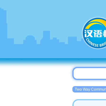
Two Way Commu