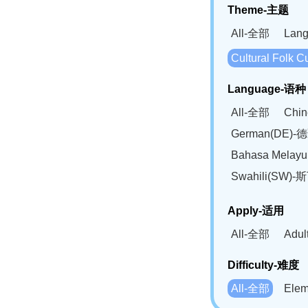
Theme-主题
All-全部
Lan
Cultural Fol
Language-语种
All-全部
Chi
German(DE)-
Bahasa Mela
Swahili(SW
Apply-适用
All-全部
Adu
Difficulty-难度
All-全部
Ele