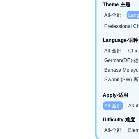
Theme-主题
All-全部
Lan
Prefessional
Language-语种
All-全部
Chi
German(DE)-
Bahasa Mela
Swahili(SW
Apply-适用
All-全部
Adu
Difficulty-难度
All-全部
Ele