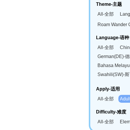
Theme-主题
All-全部
Lan
Roam Wander
Language-语种
All-全部
Chi
German(DE)-
Bahasa Mela
Swahili(SW
Apply-适用
All-全部
Adu
Difficulty-难度
All-全部
Ele