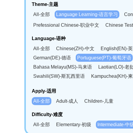
Theme-主题
All-全部
Language Learning-语言学习
Con
Prefessional Chinese-职业中文
Chinese T
Language-语种
All-全部
Chinese(ZH)-中文
English(EN)-
German(DE)-德语
Portuguese(PT)-葡萄牙语
Bahasa Melayu(MS)-马来语
Laotian(LO)-
Swahili(SW)-斯瓦西里语
Kampuchea(KH)
Apply-适用
All-全部
Adult-成人
Children-儿童
Difficulty-难度
All-全部
Elementary-初级
Intermediate-中