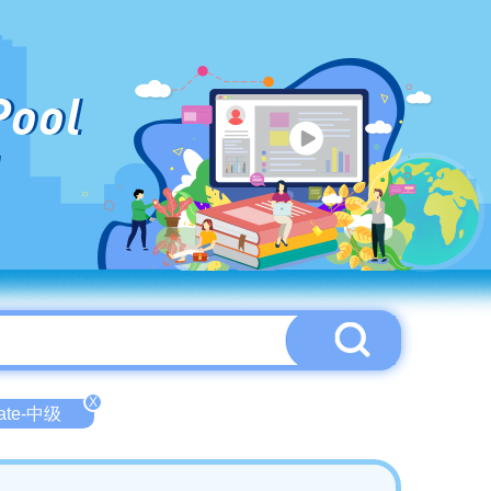
Pool
X
iate-中级