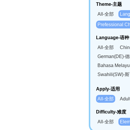
Theme-主题
All-全部
Lan
Prefessional
Language-语种
All-全部
Chi
German(DE)-
Bahasa Mela
Swahili(SW
Apply-适用
All-全部
Adu
Difficulty-难度
All-全部
Ele