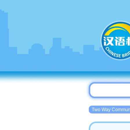
Two Way Commu