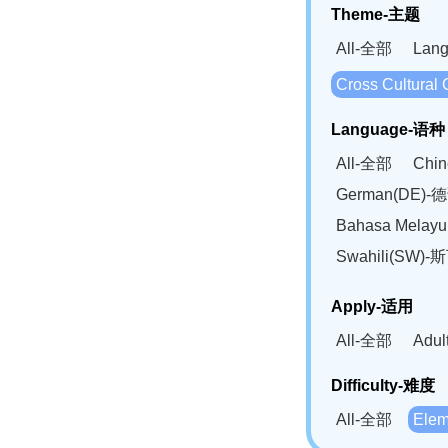
Theme-主题
All-全部
Lan
Cross Cultur
Language-语种
All-全部
Chi
German(DE)-
Bahasa Mela
Swahili(SW
Apply-适用
All-全部
Adu
Difficulty-难度
All-全部
Ele