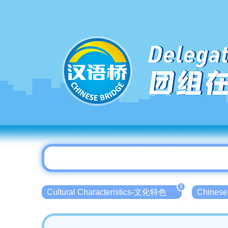
Delegat
团组
X
Cultural Characteristics-文化特色
Chinese