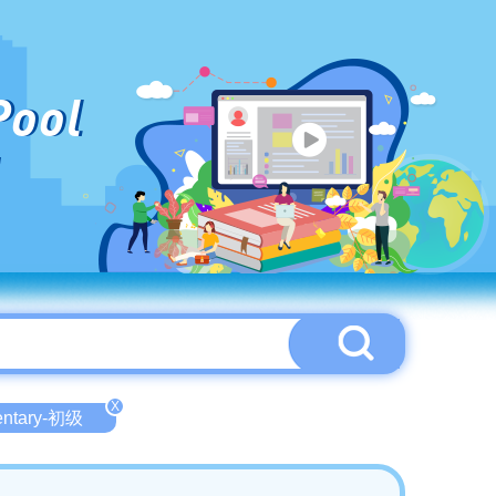
Pool
X
entary-初级