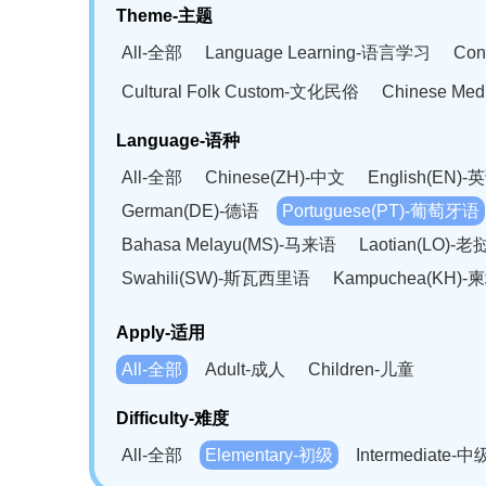
Theme-主题
All-全部
Language Learning-语言学习
Con
Cultural Folk Custom-文化民俗
Chinese Me
Language-语种
All-全部
Chinese(ZH)-中文
English(EN)-
German(DE)-德语
Portuguese(PT)-葡萄牙语
Bahasa Melayu(MS)-马来语
Laotian(LO)-
Swahili(SW)-斯瓦西里语
Kampuchea(KH)
Apply-适用
All-全部
Adult-成人
Children-儿童
Difficulty-难度
All-全部
Elementary-初级
Intermediate-中