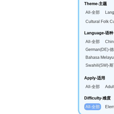
Theme-主题
All-全部
Lan
Cultural Fol
Language-语种
All-全部
Chi
German(DE)-
Bahasa Mela
Swahili(SW
Apply-适用
All-全部
Adu
Difficulty-难度
All-全部
Ele