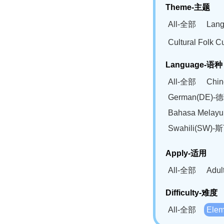
Theme-主题
All-全部
Lan
Cultural Fol
Language-语种
All-全部
Chi
German(DE)-
Bahasa Mela
Swahili(SW
Apply-适用
All-全部
Adu
Difficulty-难度
All-全部
Ele