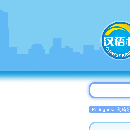
Portuguese-葡萄