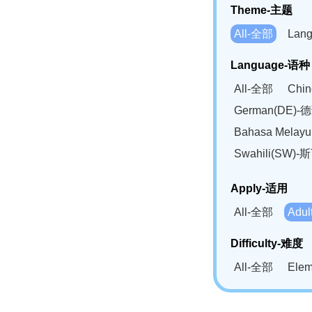
Theme-主题
All-全部
Lan
Language-语种
All-全部
Chi
German(DE)-
Bahasa Mela
Swahili(SW
Apply-适用
All-全部
Adu
Difficulty-难度
All-全部
Ele