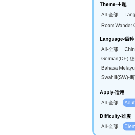
Theme-主题
All-全部
Lan
Roam Wander
Language-语种
All-全部
Chi
German(DE)-
Bahasa Mela
Swahili(SW
Apply-适用
All-全部
Adu
Difficulty-难度
All-全部
Ele