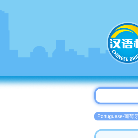
Portuguese-葡萄