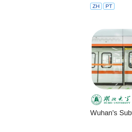
ZH
PT
Wuhan’s Su