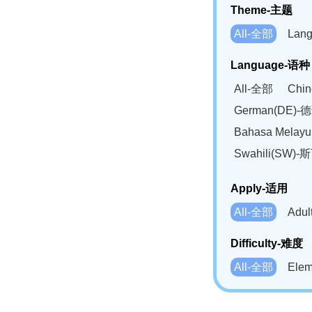
Theme-主题
All-全部
Lan
Language-语种
All-全部
Chi
German(DE)-
Bahasa Mela
Swahili(SW
Apply-适用
All-全部
Adu
Difficulty-难度
All-全部
Ele