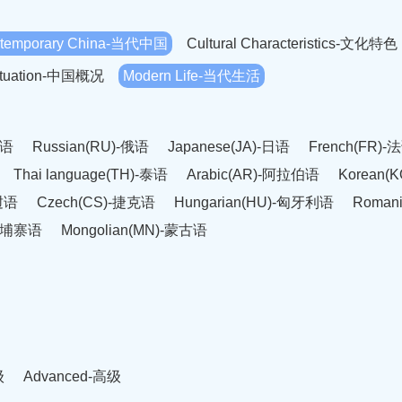
temporary China-当代中国
Cultural Characteristics-文化特色
Situation-中国概况
Modern Life-当代生活
英语
Russian(RU)-俄语
Japanese(JA)-日语
French(FR)-
Thai language(TH)-泰语
Arabic(AR)-阿拉伯语
Korean(
老挝语
Czech(CS)-捷克语
Hungarian(HU)-匈牙利语
Roman
-柬埔寨语
Mongolian(MN)-蒙古语
级
Advanced-高级