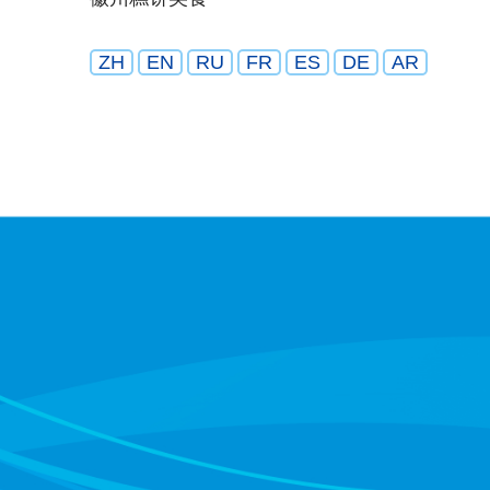
ZH
EN
RU
FR
ES
DE
AR