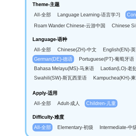
Theme-主题
All-全部
Language Learning-语言学习
Con
Roam Wander Chinese-云游中国
Chinese 
Language-语种
All-全部
Chinese(ZH)-中文
English(EN)-
German(DE)-德语
Portuguese(PT)-葡萄牙语
Bahasa Melayu(MS)-马来语
Laotian(LO)-
Swahili(SW)-斯瓦西里语
Kampuchea(KH)
Apply-适用
All-全部
Adult-成人
Children-儿童
Difficulty-难度
All-全部
Elementary-初级
Intermediate-中