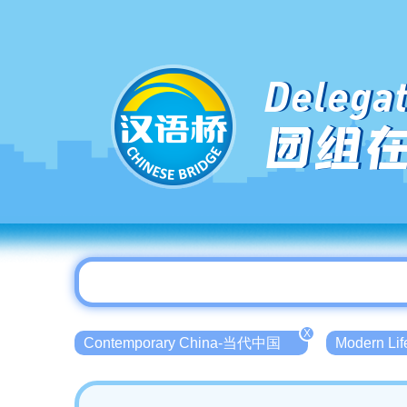
Delegat
团组
X
Contemporary China-当代中国
Modern L