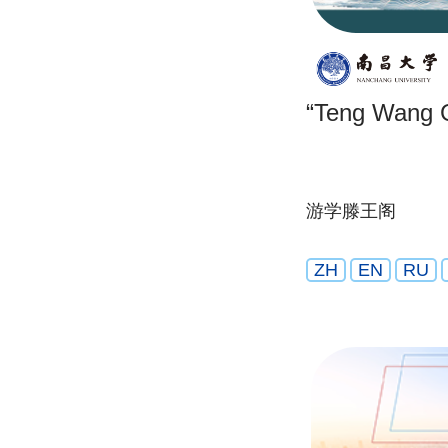
游学滕王阁
ZH
EN
RU