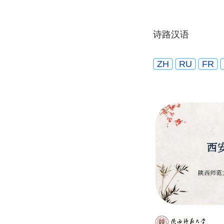
诗路汉语
ZH
RU
FR