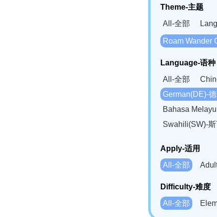
Theme-主题
All-全部
Lan
Roam Wander
Language-语种
All-全部
Chi
German(DE)-
Bahasa Mela
Swahili(SW
Apply-适用
All-全部
Adu
Difficulty-难度
All-全部
Ele