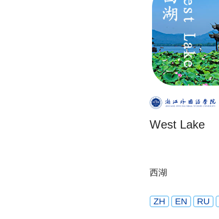
West Lake
西湖
ZH
EN
RU