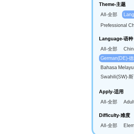
Theme-主题
All-全部
Lan
Prefessional
Language-语种
All-全部
Chi
German(DE)-
Bahasa Mela
Swahili(SW
Apply-适用
All-全部
Adu
Difficulty-难度
All-全部
Ele