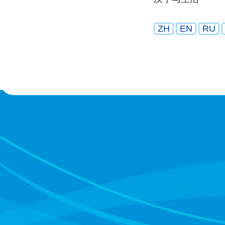
ZH
EN
RU